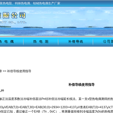
装热电阻、钨铼热电偶、铂铑热电偶生产厂家
章
>> 补偿导线使用指导
补偿导线使用指导
几种
修正法温度系数法冷端补偿器法
Pn
结补偿法冷端延长线法。某一支
s
型热电偶测得的
03
μ
VEAB(T,0)=EAB(T,30)+EAB(30,0)=2934+1203=4137
μ
V
查表
EAB(T,0)=4137
μ
V,
n
恒定已知，通过修正一个
EAB
（
Tn
，
0oC
），将测量值转移到冷端温度为
0o
的热电