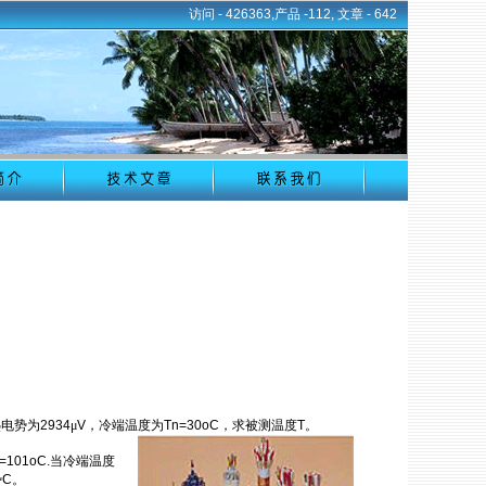
访问 -
426363,产品 -112, 文章 - 642
热电势为
2934
μ
V
，冷端温度为
Tn=30oC
，求被测温度
T
。
T=101oC.
当冷端温度
势
C
。