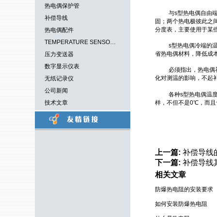
热电偶保护管
与
s
型热电偶自由
补偿导线
固；两个热电极彼此之
分度表，主要使用于某
热电偶配件
TEMPERATURE SENSORS
s
型热电偶冷端的
省热电偶材料，降低成
压力变送器
数字显示仪表
必须指出，
热电偶
化对测温的影响，不起
无纸记录仪
公司新闻
各种
s
型热电偶
温
技术文章
样，不但不是
0
℃，而且
上一篇:
补偿导线
下一篇:
补偿导线
相关文章
防爆热电阻的安装要求
如何安装防爆热电阻