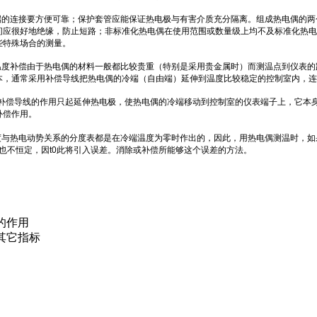
端的连接要方便可靠；保护套管应能保证热电极与有害介质充分隔离。组成热电偶的两
间应很好地绝缘，防止短路；非标准化热电偶在使用范围或数量级上均不及标准化热电
些特殊场合的测量。
温度补偿由于热电偶的材料一般都比较贵重（特别是采用贵金属时）而测温点到仪表的
本，通常采用补偿导线把热电偶的冷端（自由端）延伸到温度比较稳定的控制室内，连
补偿导线
的作用只起延伸热电极，使热电偶的冷端移动到控制室的仪表端子上，它本
补偿作用。
度与热电动势关系的分度表都是在冷端温度为零时作出的，因此，用热电偶测温时，如
也不恒定，因
t0
此将引入误差。消除或补偿所能够这个误差的方法。
的作用
其它指标