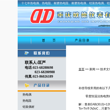
十七年
热电偶
、
热电阻
、耐磨热电阻、耐磨热电偶、铠装热电偶、铠
联系人:匡严
电话:023-68288698
首页
>>
新闻
>>
技术文
023-68280988
传真:023-86026189
补偿导线
常用的有以下
热电偶
零度恒温法热电势
热电阻
解：查表
EAB(30,0)=12
铠装偶材
To=Tn
不为
0oC
，只要
T